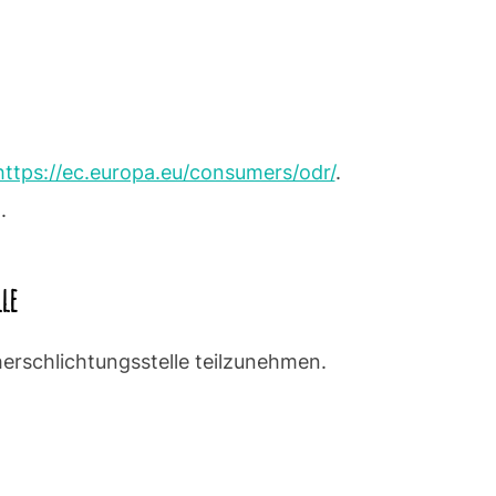
https://ec.europa.eu/consumers/odr/
.
.
le
herschlichtungsstelle teilzunehmen.