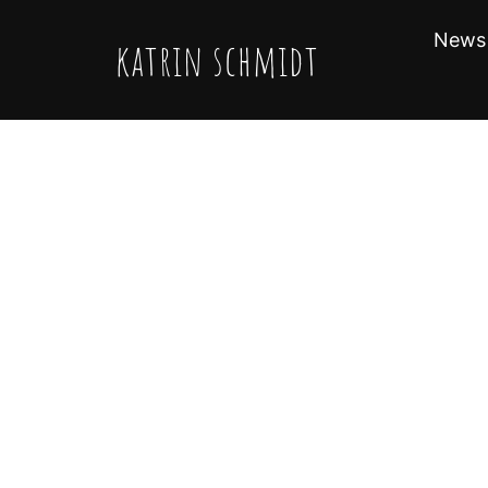
Zum
Inhalt
News
katrin schmidt
springen