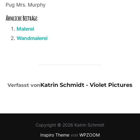
Pug Mrs. Murphy
Ähnliche Beiträge:
Malerei
Wandmalerei
BEITRAGSAUTOR
Katrin Schmidt - Violet Pictures
Verfasst von
Copyright © 2026 Katrin Schmidt
Inspiro Theme
von
WPZOOM