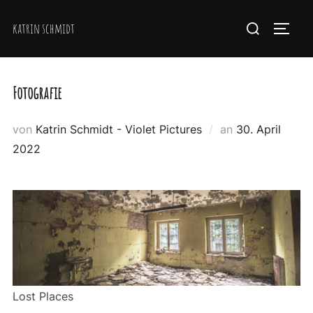
Zum
Suchen
katrin schmidt
Inhalt
SEIT
nach:
springen
Fotografie
Veröffentlicht
von
Katrin Schmidt - Violet Pictures
an
30. April
am
2022
Lost Places